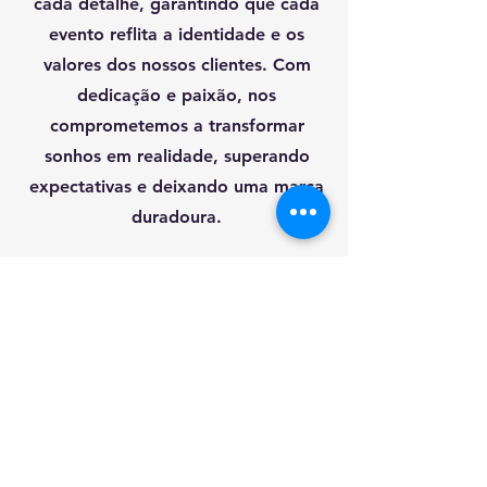
cada detalhe, garantindo que cada
evento reflita a identidade e os
valores dos nossos clientes. Com
dedicação e paixão, nos
comprometemos a transformar
sonhos em realidade, superando
expectativas e deixando uma marca
duradoura.
Estamos aqui para ouvir você! Se
tiver dúvidas ou sugestões, não
hesite em nos contatar. Sua opinião é
muito importante para nós e
estamos prontos para ajudar."